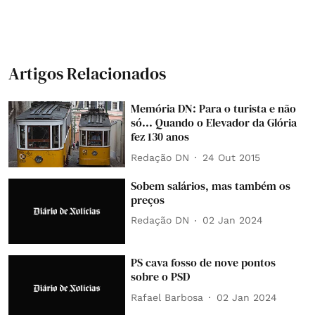
Artigos Relacionados
Memória DN: Para o turista e não
só... Quando o Elevador da Glória
fez 130 anos
Redação DN
24 Out 2015
Sobem salários, mas também os
preços
Redação DN
02 Jan 2024
PS cava fosso de nove pontos
sobre o PSD
Rafael Barbosa
02 Jan 2024