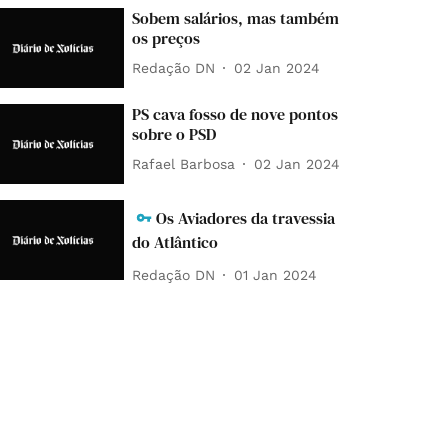
Sobem salários, mas também
os preços
Redação DN
02 Jan 2024
PS cava fosso de nove pontos
sobre o PSD
Rafael Barbosa
02 Jan 2024
Os Aviadores da travessia
do Atlântico
Redação DN
01 Jan 2024