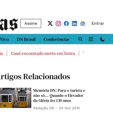
Assine
Entrar
 Vivo
DN Brasil
Conferências
DN LAB
Class
Casal encontrado morto em Sintra
Três feridos grav
rtigos Relacionados
Memória DN: Para o turista e
não só... Quando o Elevador
da Glória fez 130 anos
Redação DN
24 Out 2015