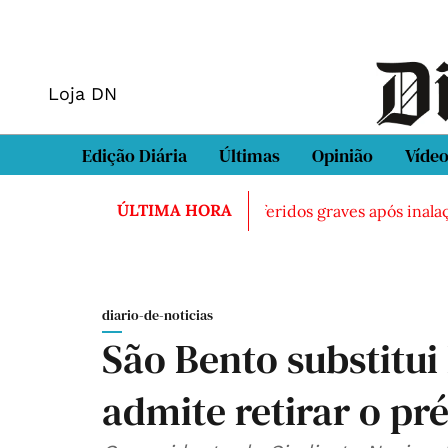
Loja DN
Edição Diária
Últimas
Opinião
Víde
ÚLTIMA HORA
ontrado morto em Sintra
Três feridos graves após inalaç
diario-de-noticias
São Bento substitui
admite retirar o pr