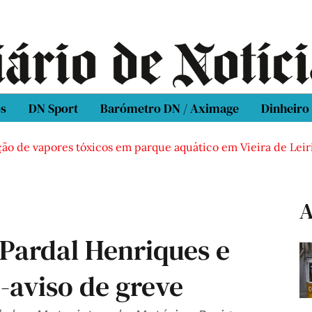
os
DN Sport
Barómetro DN / Aximage
Dinheiro
ão de vapores tóxicos em parque aquático em Vieira de Leiria
A
 Pardal Henriques e
é-aviso de greve