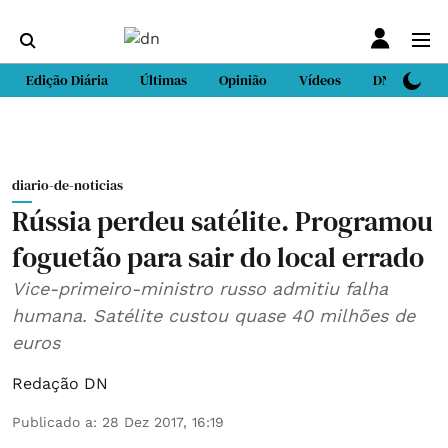
Edição Diária
Últimas
Opinião
Vídeos
DN Sport
diario-de-noticias
Rússia perdeu satélite. Programou
foguetão para sair do local errado
Vice-primeiro-ministro russo admitiu falha
humana. Satélite custou quase 40 milhões de
euros
Redação DN
Publicado a
:
28 Dez 2017, 16:19