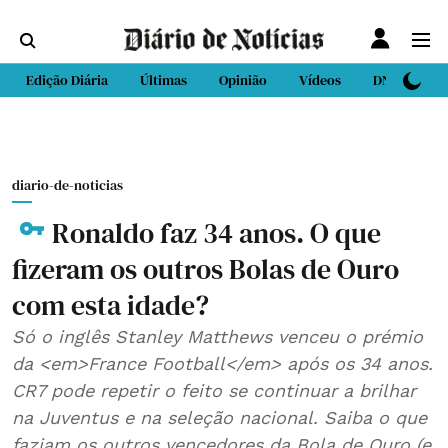
Edição Diária
Últimas
Opinião
Vídeos
DN Sport
diario-de-noticias
Ronaldo faz 34 anos. O que
fizeram os outros Bolas de Ouro
com esta idade?
Só o inglês Stanley Matthews venceu o prémio
da <em>France Football</em> após os 34 anos.
CR7 pode repetir o feito se continuar a brilhar
na Juventus e na seleção nacional. Saiba o que
faziam os outros vencedores da Bola de Ouro (e