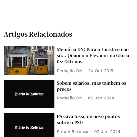
Artigos Relacionados
Memória DN: Para o turista e não
só... Quando o Elevador da Glória
fez 130 anos
Redação DN
24 Out 2015
Sobem salários, mas também os
preços
Redação DN
02 Jan 2024
PS cava fosso de nove pontos
sobre o PSD
Rafael Barbosa
02 Jan 2024