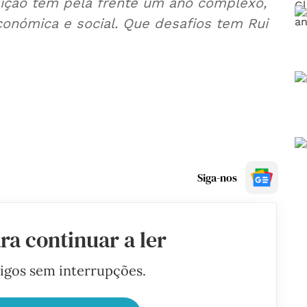
ição tem pela frente um ano complexo,
conómica e social. Que desafios tem Rui
Siga-nos
ra continuar a ler
tigos sem interrupções.