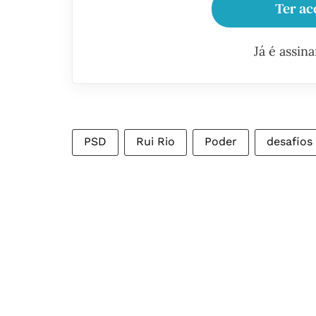
Ter ac
Já é assin
PSD
Rui Rio
Poder
desafios