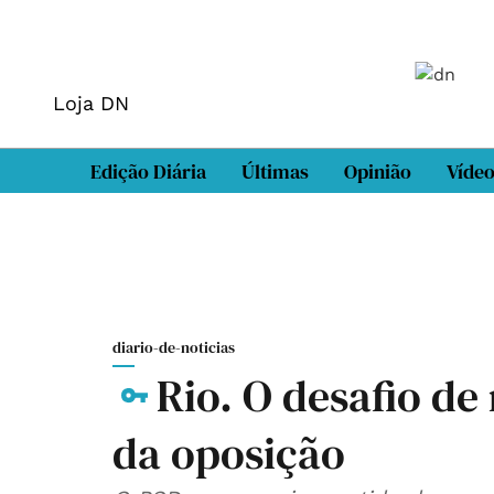
Loja DN
Edição Diária
Últimas
Opinião
Víde
diario-de-noticias
Rio. O desafio de
da oposição