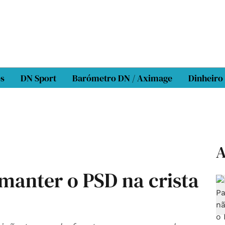
os
DN Sport
Barómetro DN / Aximage
Dinheiro
A
 manter o PSD na crista