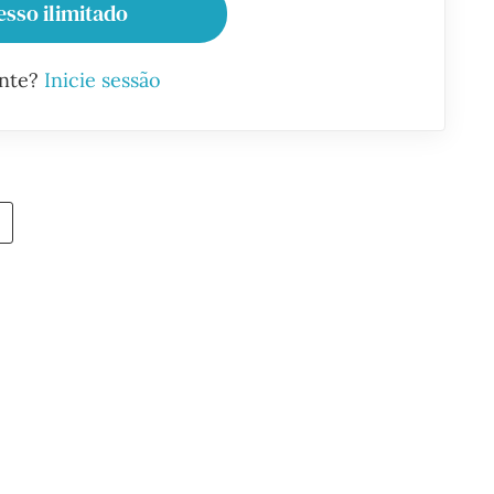
esso ilimitado
ante?
Inicie sessão