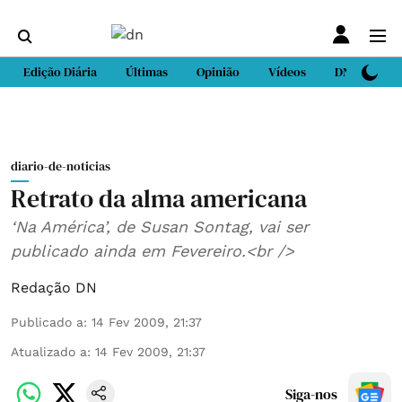
Edição Diária
Últimas
Opinião
Vídeos
DN Sport
diario-de-noticias
Retrato da alma americana
‘Na América’, de Susan Sontag, vai ser
publicado ainda em Fevereiro.<br />
Redação DN
Publicado a
:
14 Fev 2009, 21:37
Atualizado a
:
14 Fev 2009, 21:37
Siga-nos