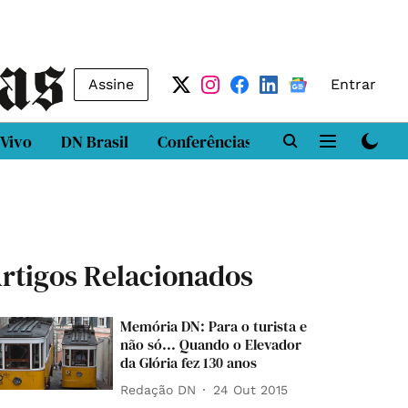
Assine
Entrar
 Vivo
DN Brasil
Conferências
DN LAB
Class
rtigos Relacionados
Memória DN: Para o turista e
não só... Quando o Elevador
da Glória fez 130 anos
Redação DN
24 Out 2015