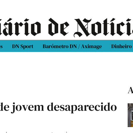
os
DN Sport
Barómetro DN / Aximage
Dinheiro
A
de jovem desaparecido