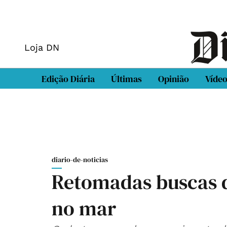
Loja DN
Edição Diária
Últimas
Opinião
Víde
diario-de-noticias
Retomadas buscas 
no mar