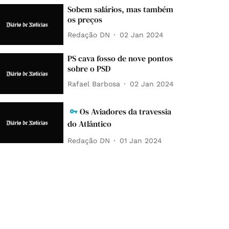
Sobem salários, mas também
os preços
Redação DN
02 Jan 2024
PS cava fosso de nove pontos
sobre o PSD
Rafael Barbosa
02 Jan 2024
Os Aviadores da travessia
do Atlântico
Redação DN
01 Jan 2024