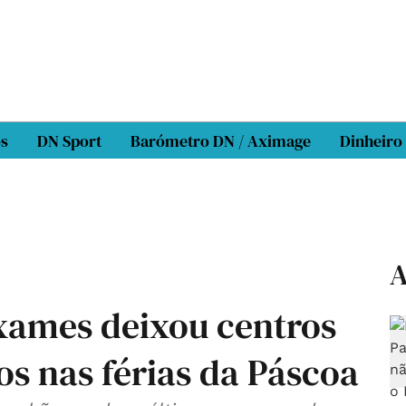
os
DN Sport
Barómetro DN / Aximage
Dinheiro
A
exames deixou centros
os nas férias da Páscoa