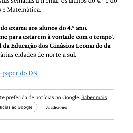
stas semanas a treinar os alunos do 4.º e do
s e Matemática.
do exame aos alunos do 4.º ano,
e para estarem à vontade com o tempo",
l da Educação dos Ginásios Leonardo da
ias cidades de norte a sul.
e-paper do DN.
te preferida de notícias no Google.
Saber mais
Já adicionei
tícias ao Google