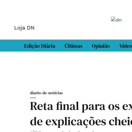
Loja DN
Edição Diária
Últimas
Opinião
Víde
diario-de-noticias
Reta final para os 
de explicações chei