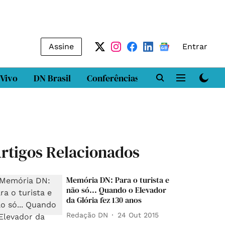
Assine
Entrar
 Vivo
DN Brasil
Conferências
DN LAB
Class
rtigos Relacionados
Memória DN: Para o turista e
não só... Quando o Elevador
da Glória fez 130 anos
Redação DN
24 Out 2015