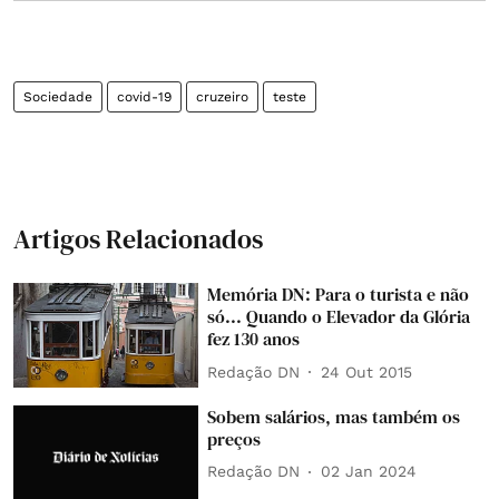
Sociedade
covid-19
cruzeiro
teste
Artigos Relacionados
Memória DN: Para o turista e não
só... Quando o Elevador da Glória
fez 130 anos
Redação DN
24 Out 2015
Sobem salários, mas também os
preços
Redação DN
02 Jan 2024