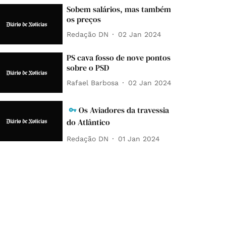
Sobem salários, mas também
os preços
Redação DN
02 Jan 2024
PS cava fosso de nove pontos
sobre o PSD
Rafael Barbosa
02 Jan 2024
Os Aviadores da travessia
do Atlântico
Redação DN
01 Jan 2024