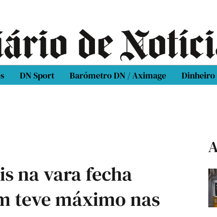
os
DN Sport
Barómetro DN / Aximage
Dinheiro
A
s na vara fecha
m teve máximo nas