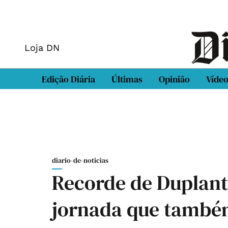
Loja DN
Edição Diária
Últimas
Opinião
Víde
diario-de-noticias
Recorde de Duplanti
jornada que també