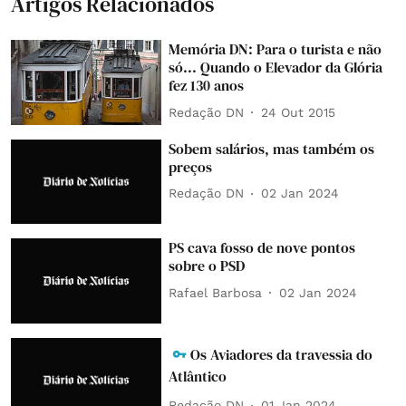
Artigos Relacionados
Memória DN: Para o turista e não
só... Quando o Elevador da Glória
fez 130 anos
Redação DN
24 Out 2015
Sobem salários, mas também os
preços
Redação DN
02 Jan 2024
PS cava fosso de nove pontos
sobre o PSD
Rafael Barbosa
02 Jan 2024
Os Aviadores da travessia do
Atlântico
Redação DN
01 Jan 2024