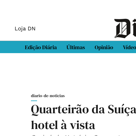
Loja DN
Edição Diária
Últimas
Opinião
Víde
diario-de-noticias
Quarteirão da Suíç
hotel à vista