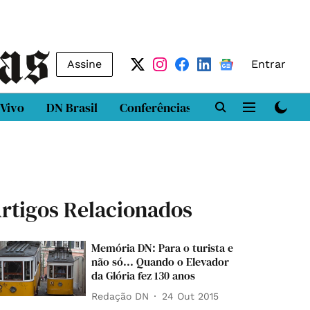
Assine
Entrar
 Vivo
DN Brasil
Conferências
DN LAB
Class
rtigos Relacionados
Memória DN: Para o turista e
não só... Quando o Elevador
da Glória fez 130 anos
Redação DN
24 Out 2015