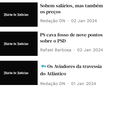
Sobem salários, mas também
os preços
Redação DN
02 Jan 2024
PS cava fosso de nove pontos
sobre o PSD
Rafael Barbosa
02 Jan 2024
Os Aviadores da travessia
do Atlântico
Redação DN
01 Jan 2024