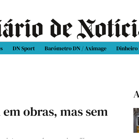
os
DN Sport
Barómetro DN / Aximage
Dinheiro
A
a em obras, mas sem