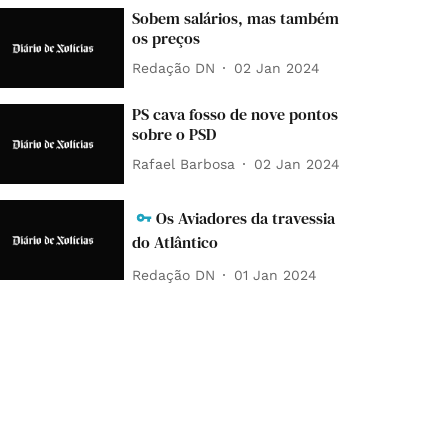
Sobem salários, mas também
os preços
Redação DN
02 Jan 2024
PS cava fosso de nove pontos
sobre o PSD
Rafael Barbosa
02 Jan 2024
Os Aviadores da travessia
do Atlântico
Redação DN
01 Jan 2024