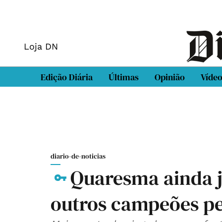
Loja DN
Edição Diária
Últimas
Opinião
Víde
diario-de-noticias
Quaresma ainda jo
outros campeões pe