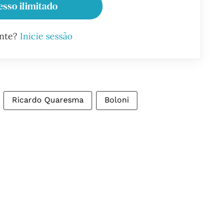
esso ilimitado
ante?
Inicie sessão
Ricardo Quaresma
Boloni