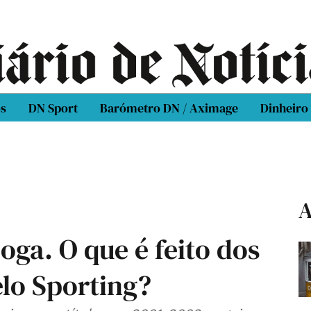
os
DN Sport
Barómetro DN / Aximage
Dinheiro
A
ga. O que é feito dos
lo Sporting?