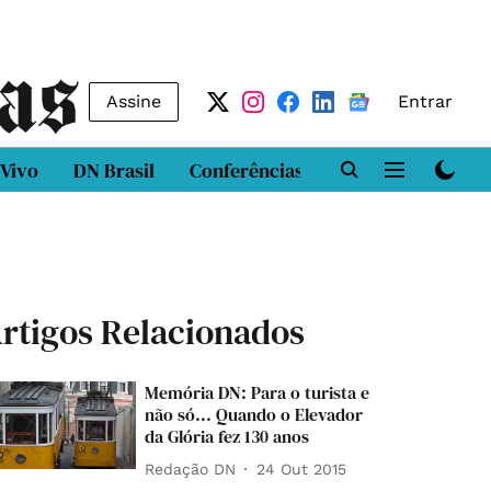
Assine
Entrar
 Vivo
DN Brasil
Conferências
DN LAB
Class
rtigos Relacionados
Memória DN: Para o turista e
não só... Quando o Elevador
da Glória fez 130 anos
Redação DN
24 Out 2015