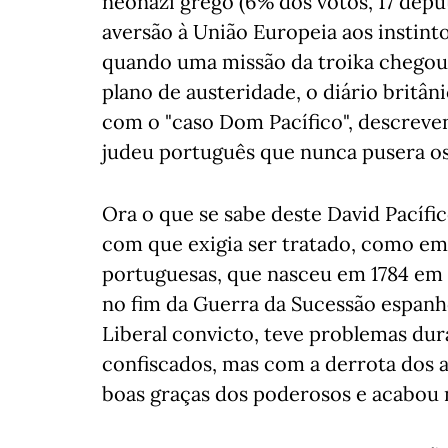
neonazi grego (6% dos votos, 17 depu
aversão à União Europeia aos instinto
quando uma missão da troika chegou a
plano de austeridade, o diário britâ
com o "caso Dom Pacífico", descrev
judeu português que nunca pusera os p
Ora o que se sabe deste David Pacífic
com que exigia ser tratado, como em 
portuguesas, que nasceu em 1784 em G
no fim da Guerra da Sucessão espanho
Liberal convicto, teve problemas dur
confiscados, mas com a derrota dos a
boas graças dos poderosos e acabou