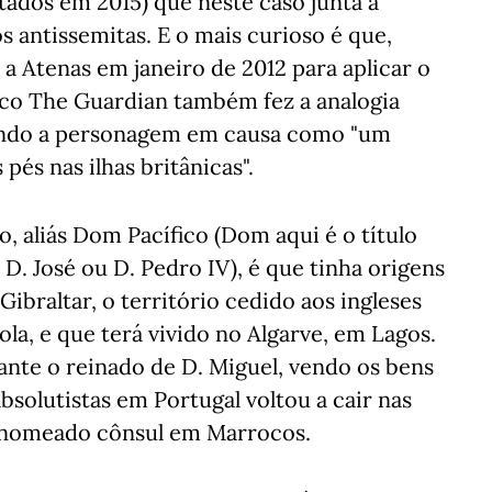
tados em 2015) que neste caso junta a
s antissemitas. E o mais curioso é que,
 Atenas em janeiro de 2012 para aplicar o
nico The Guardian também fez a analogia
endo a personagem em causa como "um
és nas ilhas britânicas".
o, aliás Dom Pacífico (Dom aqui é o título
D. José ou D. Pedro IV), é que tinha origens
ibraltar, o território cedido aos ingleses
la, e que terá vivido no Algarve, em Lagos.
ante o reinado de D. Miguel, vendo os bens
bsolutistas em Portugal voltou a cair nas
 nomeado cônsul em Marrocos.