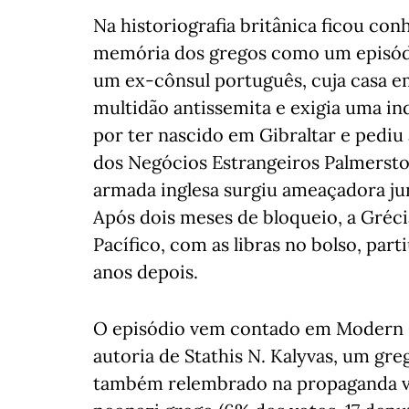
Na historiografia britânica ficou con
memória dos gregos como um episódio
um ex-cônsul português, cuja casa e
multidão antissemita e exigia uma i
por ter nascido em Gibraltar e pediu
dos Negócios Estrangeiros Palmerston
armada inglesa surgiu ameaçadora jun
Após dois meses de bloqueio, a Gréc
Pacífico, com as libras no bolso, par
anos depois.
O episódio vem contado em Modern Gr
autoria de Stathis N. Kalyvas, um gr
também relembrado na propaganda vi