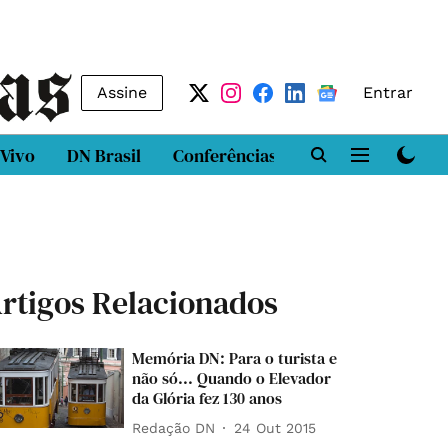
Assine
Entrar
 Vivo
DN Brasil
Conferências
DN LAB
Class
rtigos Relacionados
Memória DN: Para o turista e
não só... Quando o Elevador
da Glória fez 130 anos
Redação DN
24 Out 2015