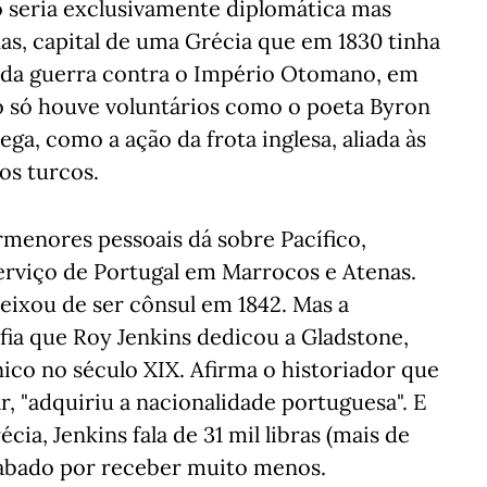
o seria exclusivamente diplomática mas
s, capital de uma Grécia que em 1830 tinha
 da guerra contra o Império Otomano, em
Não só houve voluntários como o poeta Byron
ega, como a ação da frota inglesa, aliada às
os turcos.
rmenores pessoais dá sobre Pacífico,
serviço de Portugal em Marrocos e Atenas.
eixou de ser cônsul em 1842. Mas a
ia que Roy Jenkins dedicou a Gladstone,
nico no século XIX. Afirma o historiador que
, "adquiriu a nacionalidade portuguesa". E
ia, Jenkins fala de 31 mil libras (mais de
acabado por receber muito menos.