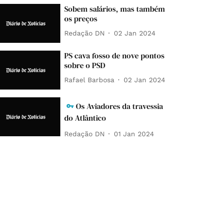
Sobem salários, mas também
os preços
Redação DN
02 Jan 2024
PS cava fosso de nove pontos
sobre o PSD
Rafael Barbosa
02 Jan 2024
Os Aviadores da travessia
do Atlântico
Redação DN
01 Jan 2024