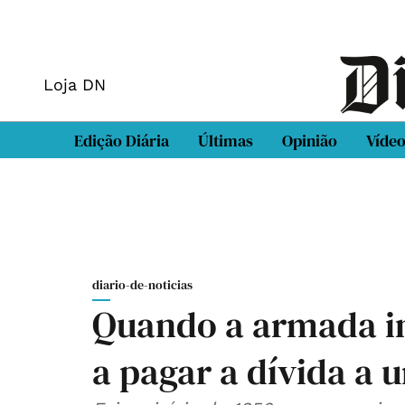
Loja DN
Edição Diária
Últimas
Opinião
Víde
diario-de-noticias
Quando a armada in
a pagar a dívida a 