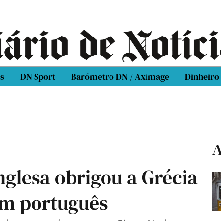
os
DN Sport
Barómetro DN / Aximage
Dinheiro
A
glesa obrigou a Grécia
um português