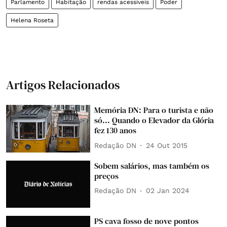
Parlamento
Habitação
rendas acessíveis
Poder
Helena Roseta
Artigos Relacionados
Memória DN: Para o turista e não
só... Quando o Elevador da Glória
fez 130 anos
Redação DN
24 Out 2015
Sobem salários, mas também os
preços
Redação DN
02 Jan 2024
PS cava fosso de nove pontos