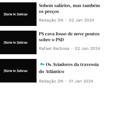
Sobem salários, mas também
os preços
Redação DN
02 Jan 2024
PS cava fosso de nove pontos
sobre o PSD
Rafael Barbosa
02 Jan 2024
Os Aviadores da travessia
do Atlântico
Redação DN
01 Jan 2024