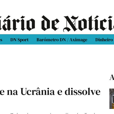
os
DN Sport
Barómetro DN / Aximage
Dinheiro
A
 na Ucrânia e dissolve