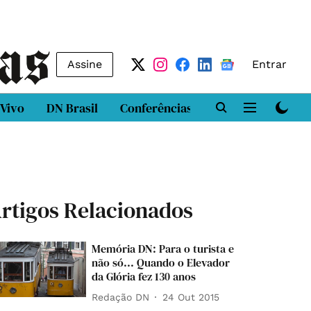
Assine
Entrar
 Vivo
DN Brasil
Conferências
DN LAB
Class
rtigos Relacionados
Memória DN: Para o turista e
não só... Quando o Elevador
da Glória fez 130 anos
Redação DN
24 Out 2015