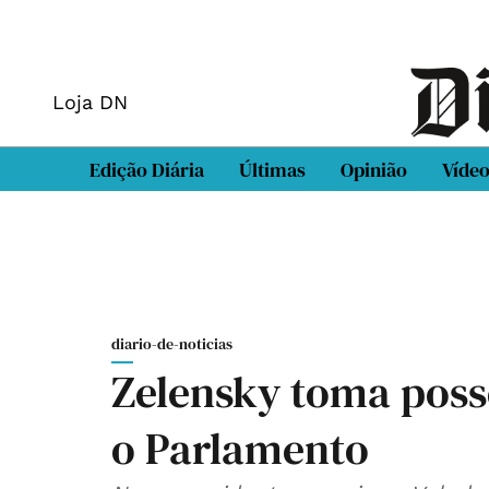
Loja DN
Edição Diária
Últimas
Opinião
Víde
diario-de-noticias
Zelensky toma posse
o Parlamento