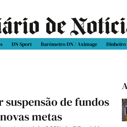
os
DN Sport
Barómetro DN / Aximage
Dinheiro
A
ar suspensão de fundos
 novas metas