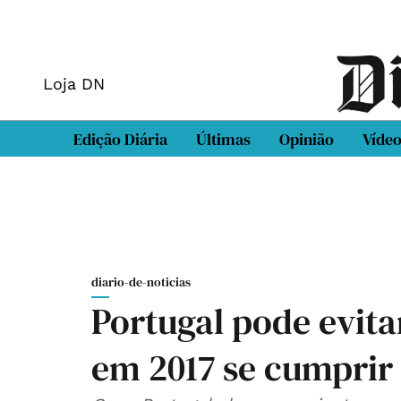
Loja DN
Edição Diária
Últimas
Opinião
Víde
diario-de-noticias
Portugal pode evit
em 2017 se cumprir