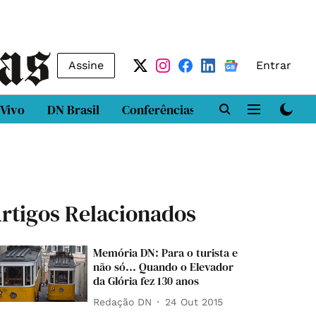
Assine
Entrar
 Vivo
DN Brasil
Conferências
DN LAB
Class
rtigos Relacionados
Memória DN: Para o turista e
não só... Quando o Elevador
da Glória fez 130 anos
Redação DN
24 Out 2015