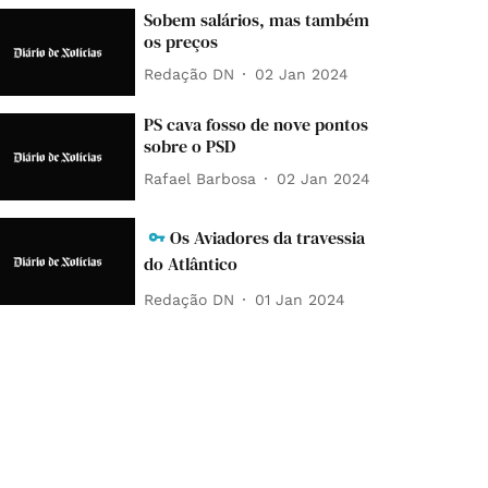
Sobem salários, mas também
os preços
Redação DN
02 Jan 2024
PS cava fosso de nove pontos
sobre o PSD
Rafael Barbosa
02 Jan 2024
Os Aviadores da travessia
do Atlântico
Redação DN
01 Jan 2024