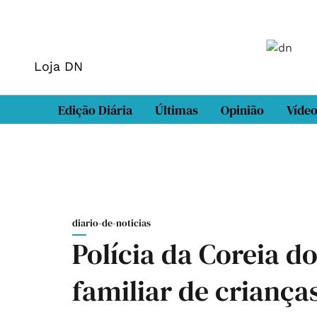
Loja DN
Edição Diária
Últimas
Opinião
Víde
diario-de-noticias
Polícia da Coreia do
familiar de crianç