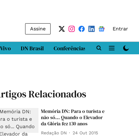
Assine
Entrar
 Vivo
DN Brasil
Conferências
DN LAB
Class
rtigos Relacionados
Memória DN: Para o turista e
não só... Quando o Elevador
da Glória fez 130 anos
Redação DN
24 Out 2015