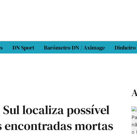
os
DN Sport
Barómetro DN / Aximage
Dinheiro
A
 Sul localiza possível
as encontradas mortas