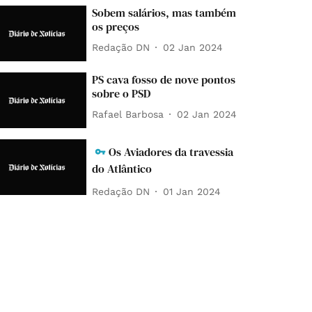
Sobem salários, mas também
os preços
Redação DN
02 Jan 2024
PS cava fosso de nove pontos
sobre o PSD
Rafael Barbosa
02 Jan 2024
Os Aviadores da travessia
do Atlântico
Redação DN
01 Jan 2024