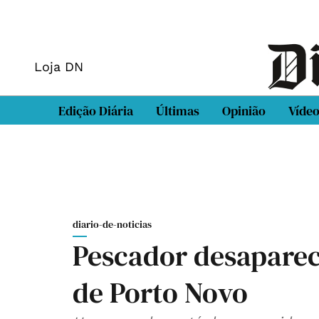
Loja DN
Edição Diária
Últimas
Opinião
Víde
diario-de-noticias
Pescador desaparec
de Porto Novo