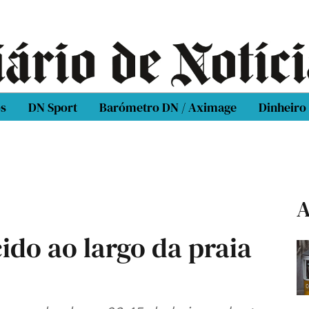
os
DN Sport
Barómetro DN / Aximage
Dinheiro
A
ido ao largo da praia