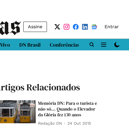
Assine
Entrar
 Vivo
DN Brasil
Conferências
DN LAB
Class
rtigos Relacionados
Memória DN: Para o turista e
não só... Quando o Elevador
da Glória fez 130 anos
Redação DN
24 Out 2015