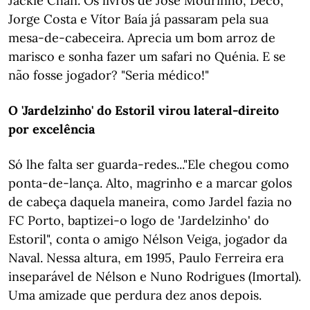
Jackie Chan. Os livros de José Mourinho, Deco,
Jorge Costa e Vítor Baía já passaram pela sua
mesa-de-cabeceira. Aprecia um bom arroz de
marisco e sonha fazer um safari no Quénia. E se
não fosse jogador? "Seria médico!"
O 'Jardelzinho' do Estoril virou lateral-direito
por excelência
Só lhe falta ser guarda-redes..."Ele chegou como
ponta-de-lança. Alto, magrinho e a marcar golos
de cabeça daquela maneira, como Jardel fazia no
FC Porto, baptizei-o logo de 'Jardelzinho' do
Estoril", conta o amigo Nélson Veiga, jogador da
Naval. Nessa altura, em 1995, Paulo Ferreira era
inseparável de Nélson e Nuno Rodrigues (Imortal).
Uma amizade que perdura dez anos depois.