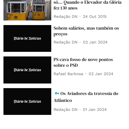
só... Quando o Elevador da Glória
fez 130 anos
Redação DN
24 Out 2015
Sobem salários, mas também os
preços
Redação DN
02 Jan 2024
PS cava fosso de nove pontos
sobre o PSD
Rafael Barbosa
02 Jan 2024
Os Aviadores da travessia do
Atlântico
Redação DN
01 Jan 2024