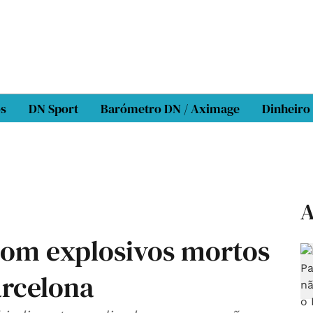
os
DN Sport
Barómetro DN / Aximage
Dinheiro
A
 com explosivos mortos
arcelona