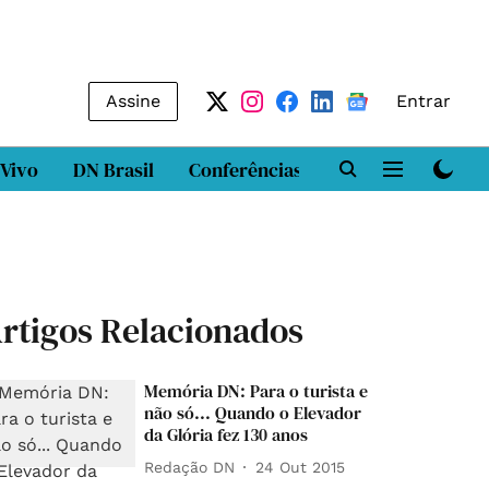
Assine
Entrar
 Vivo
DN Brasil
Conferências
DN LAB
Class
rtigos Relacionados
Memória DN: Para o turista e
não só... Quando o Elevador
da Glória fez 130 anos
Redação DN
24 Out 2015