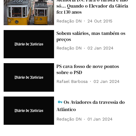
só... Quando o Elevador da Glória
fez 130 anos
Redação DN
24 Out 2015
Sobem salários, mas também os
preços
Redação DN
02 Jan 2024
PS cava fosso de nove pontos
sobre o PSD
Rafael Barbosa
02 Jan 2024
Os Aviadores da travessia do
Atlântico
Redação DN
01 Jan 2024