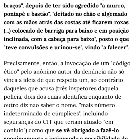
braços", depois de ter sido agredido "a murro,
pontapé e bastão", "deitado no chão e algemado
com as mãos atrás das costas até ficarem roxas
(...) colocado de barriga para baixo e em posição
inclinada, com a cabeça para baixo", posto o que
"teve convulsões e urinou-se", vindo "a falecer".
Precisamente, então, a invocação de um "código
ético" pelo anónimo autor da denúncia não só
vinca a ideia de que respeita um, ao contrário
daqueles que acusa (três inspetores daquela
polícia, dois dos quais identifica enquanto de
outro diz não saber o nome, "mais número
indeterminado de cúmplices", incluindo
seguranças do CIT que teriam atuado "em
conluio") como que
se vê obrigado a fazê-lo
anonimamente - insinuando a possibilidade de