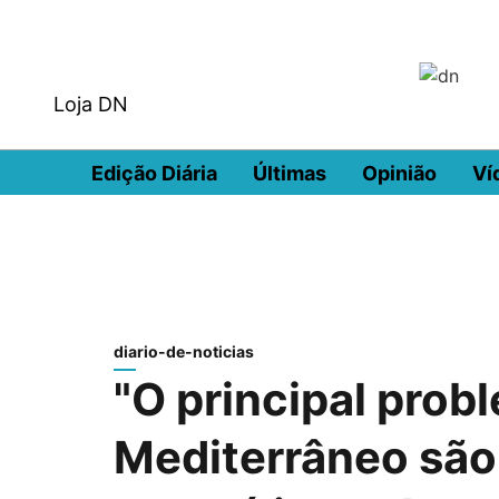
Loja DN
Edição Diária
Últimas
Opinião
Ví
diario-de-noticias
"O principal prob
Mediterrâneo são 