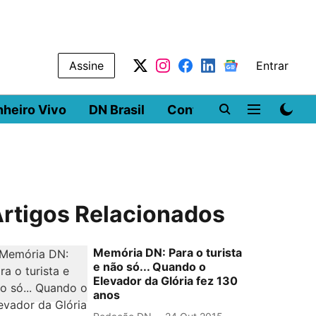
Assine
Entrar
nheiro Vivo
DN Brasil
Conferências
DN LA
rtigos Relacionados
Memória DN: Para o turista
e não só... Quando o
Elevador da Glória fez 130
anos