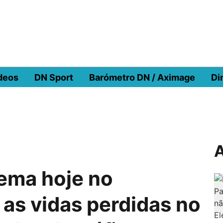
deos
DN Sport
Barómetro DN / Aximage
Di
A
lema hoje no
as vidas perdidas no