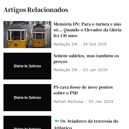
Artigos Relacionados
Memória DN: Para o turista e não
só... Quando o Elevador da Glória
fez 130 anos
Redação DN
24 Out 2015
Sobem salários, mas também os
preços
Redação DN
02 Jan 2024
PS cava fosso de nove pontos
sobre o PSD
Rafael Barbosa
02 Jan 2024
Os Aviadores da travessia do
Atlântico