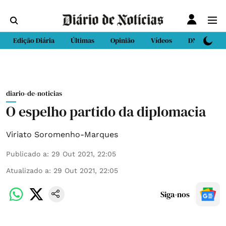
Edição Diária
Últimas
Opinião
Vídeos
DN Sport
diario-de-noticias
O espelho partido da diplomacia
Viriato Soromenho-Marques
Publicado a
:
29 Out 2021, 22:05
Atualizado a
:
29 Out 2021, 22:05
Siga-nos