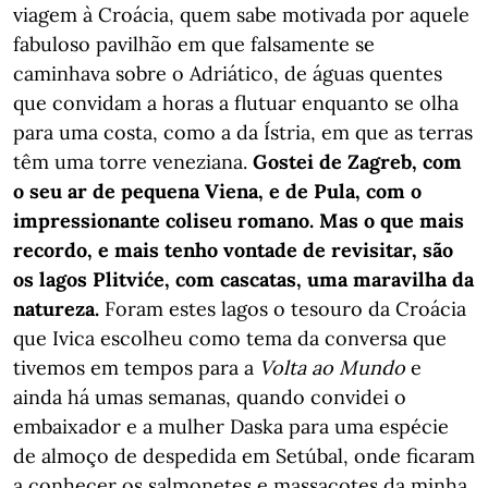
viagem à Croácia, quem sabe motivada por aquele
fabuloso pavilhão em que falsamente se
caminhava sobre o Adriático, de águas quentes
que convidam a horas a flutuar enquanto se olha
para uma costa, como a da Ístria, em que as terras
têm uma torre veneziana.
Gostei de Zagreb, com
o seu ar de pequena Viena, e de Pula, com o
impressionante coliseu romano. Mas o que mais
recordo, e mais tenho vontade de revisitar, são
os lagos Plitviće, com cascatas, uma maravilha da
natureza.
Foram estes lagos o tesouro da Croácia
que Ivica escolheu como tema da conversa que
tivemos em tempos para a
Volta ao Mundo
e
ainda há umas semanas, quando convidei o
embaixador e a mulher Daska para uma espécie
de almoço de despedida em Setúbal, onde ficaram
a conhecer os salmonetes e massacotes da minha