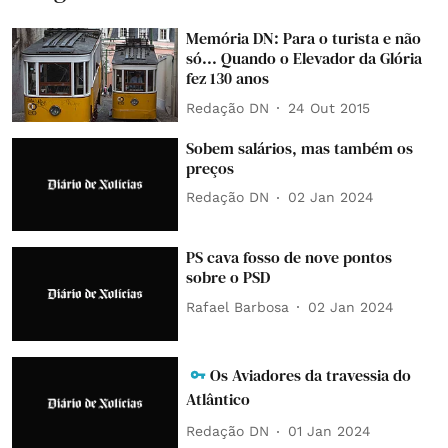
Memória DN: Para o turista e não
só... Quando o Elevador da Glória
fez 130 anos
Redação DN
24 Out 2015
Sobem salários, mas também os
preços
Redação DN
02 Jan 2024
PS cava fosso de nove pontos
sobre o PSD
Rafael Barbosa
02 Jan 2024
Os Aviadores da travessia do
Atlântico
Redação DN
01 Jan 2024