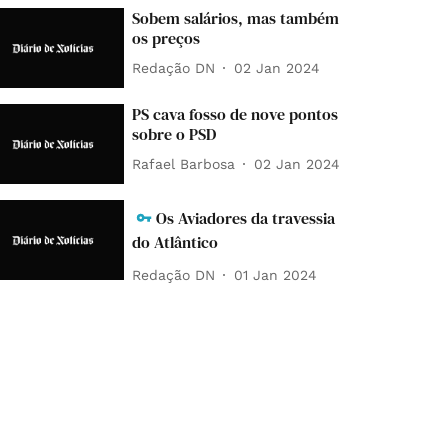
Sobem salários, mas também
os preços
Redação DN
02 Jan 2024
PS cava fosso de nove pontos
sobre o PSD
Rafael Barbosa
02 Jan 2024
Os Aviadores da travessia
do Atlântico
Redação DN
01 Jan 2024