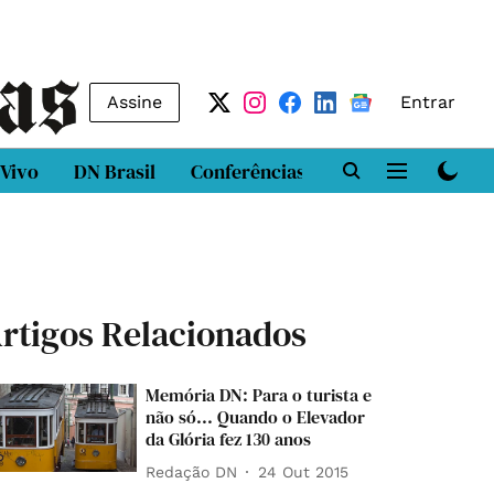
Assine
Entrar
 Vivo
DN Brasil
Conferências
DN LAB
Class
rtigos Relacionados
Memória DN: Para o turista e
não só... Quando o Elevador
da Glória fez 130 anos
Redação DN
24 Out 2015