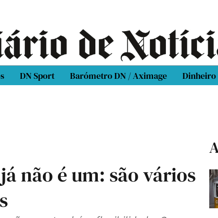
os
DN Sport
Barómetro DN / Aximage
Dinheiro
A
 já não é um: são vários
s