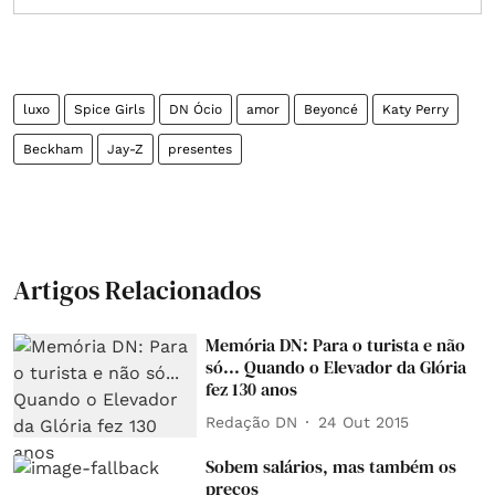
luxo
Spice Girls
DN Ócio
amor
Beyoncé
Katy Perry
Beckham
Jay-Z
presentes
Artigos Relacionados
Memória DN: Para o turista e não
só... Quando o Elevador da Glória
fez 130 anos
Redação DN
24 Out 2015
Sobem salários, mas também os
preços