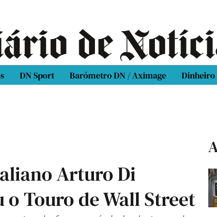
os
DN Sport
Barómetro DN / Aximage
Dinheiro
A
taliano Arturo Di
 o Touro de Wall Street