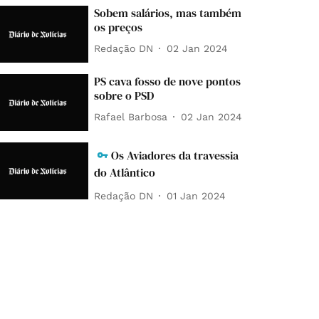
Sobem salários, mas também
os preços
Redação DN
02 Jan 2024
PS cava fosso de nove pontos
sobre o PSD
Rafael Barbosa
02 Jan 2024
Os Aviadores da travessia
do Atlântico
Redação DN
01 Jan 2024