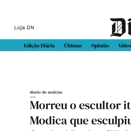
Loja DN
Edição Diária
Últimas
Opinião
Víde
diario-de-noticias
Morreu o escultor i
Modica que esculpiu