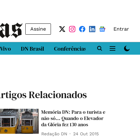
Assine
Entrar
 Vivo
DN Brasil
Conferências
DN LAB
Class
rtigos Relacionados
Memória DN: Para o turista e
não só... Quando o Elevador
da Glória fez 130 anos
Redação DN
24 Out 2015