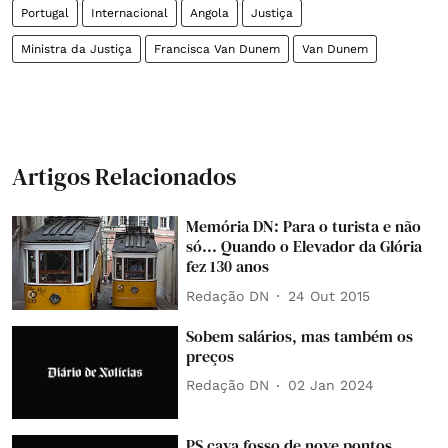
Portugal
Internacional
Angola
Justiça
Ministra da Justiça
Francisca Van Dunem
Van Dunem
Artigos Relacionados
Memória DN: Para o turista e não
só... Quando o Elevador da Glória
fez 130 anos
Redação DN
24 Out 2015
Sobem salários, mas também os
preços
Redação DN
02 Jan 2024
PS cava fosso de nove pontos