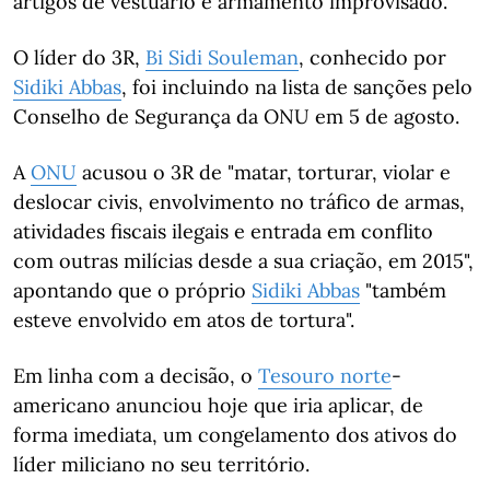
artigos de vestuário e armamento improvisado.
O líder do 3R,
Bi Sidi Souleman
, conhecido por
Sidiki Abbas
, foi incluindo na lista de sanções pelo
Conselho de Segurança da ONU em 5 de agosto.
A
ONU
acusou o 3R de "matar, torturar, violar e
deslocar civis, envolvimento no tráfico de armas,
atividades fiscais ilegais e entrada em conflito
com outras milícias desde a sua criação, em 2015",
apontando que o próprio
Sidiki Abbas
"também
esteve envolvido em atos de tortura".
Em linha com a decisão, o
Tesouro norte
-
americano anunciou hoje que iria aplicar, de
forma imediata, um congelamento dos ativos do
líder miliciano no seu território.