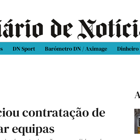
os
DN Sport
Barómetro DN / Aximage
Dinheiro
A
ciou contratação de
ar equipas