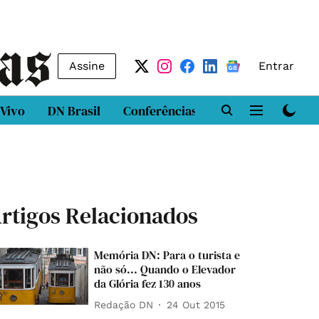
Assine
Entrar
 Vivo
DN Brasil
Conferências
DN LAB
Class
rtigos Relacionados
Memória DN: Para o turista e
não só... Quando o Elevador
da Glória fez 130 anos
Redação DN
24 Out 2015