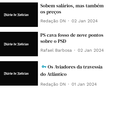
Sobem salários, mas também
os preços
Redação DN
02 Jan 2024
PS cava fosso de nove pontos
sobre o PSD
Rafael Barbosa
02 Jan 2024
Os Aviadores da travessia
do Atlântico
Redação DN
01 Jan 2024