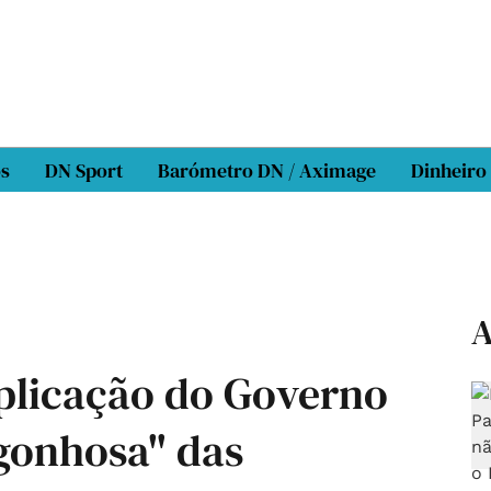
os
DN Sport
Barómetro DN / Aximage
Dinheiro
A
plicação do Governo
rgonhosa" das