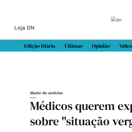
Loja DN
Edição Diária
Últimas
Opinião
Víde
diario-de-noticias
Médicos querem ex
sobre "situação ve