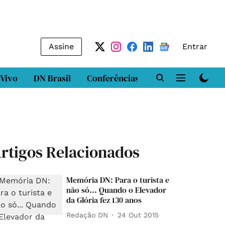
Assine
Entrar
 Vivo
DN Brasil
Conferências
DN LAB
Class
rtigos Relacionados
Memória DN: Para o turista e
não só... Quando o Elevador
da Glória fez 130 anos
Redação DN
24 Out 2015