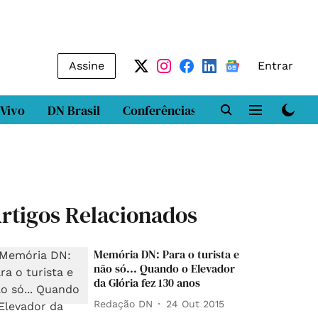
Assine
Entrar
 Vivo
DN Brasil
Conferências
DN LAB
Class
rtigos Relacionados
Memória DN: Para o turista e
não só... Quando o Elevador
da Glória fez 130 anos
Redação DN
24 Out 2015