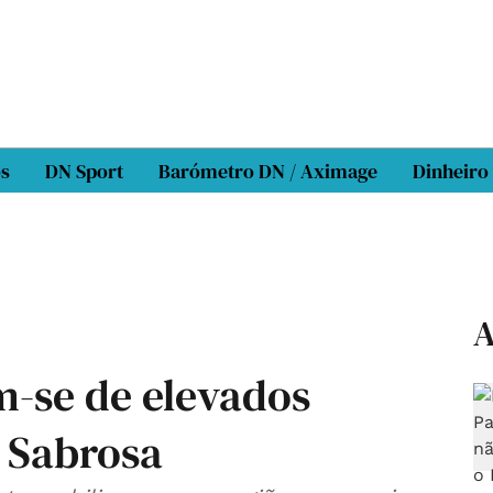
os
DN Sport
Barómetro DN / Aximage
Dinheiro
A
m-se de elevados
e Sabrosa