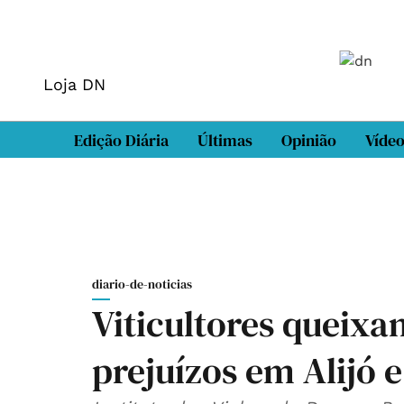
Loja DN
Edição Diária
Últimas
Opinião
Víde
diario-de-noticias
Viticultores queixa
prejuízos em Alijó 