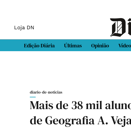
Loja DN
Edição Diária
Últimas
Opinião
Víde
diario-de-noticias
Mais de 38 mil alun
de Geografia A. Veja