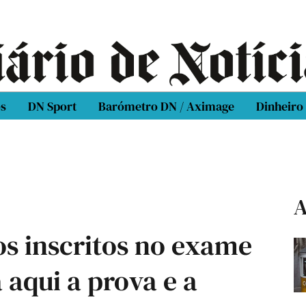
os
DN Sport
Barómetro DN / Aximage
Dinheiro
A
os inscritos no exame
 aqui a prova e a