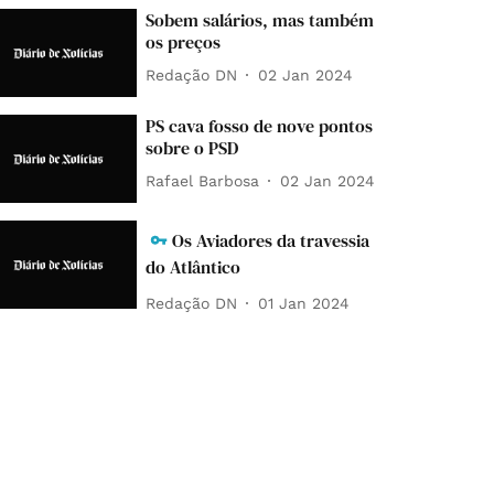
Sobem salários, mas também
os preços
Redação DN
02 Jan 2024
PS cava fosso de nove pontos
sobre o PSD
Rafael Barbosa
02 Jan 2024
Os Aviadores da travessia
do Atlântico
Redação DN
01 Jan 2024