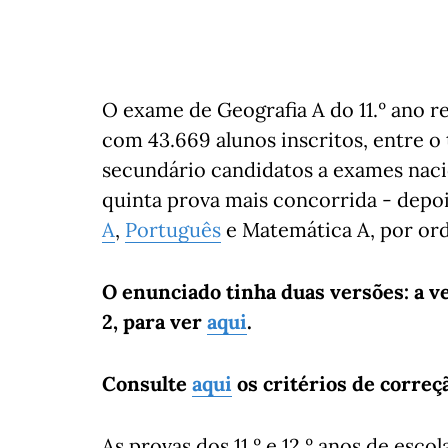
O exame de Geografia A do 11.º ano r
com 43.669 alunos inscritos, entre o 
secundário candidatos a exames nacion
quinta prova mais concorrida - depoi
A
,
Português
e Matemática A, por or
O enunciado tinha duas versões: a v
2, para ver
aqui
.
Consulte
aqui
os critérios de correç
As provas dos 11.º e 12.º anos de esco