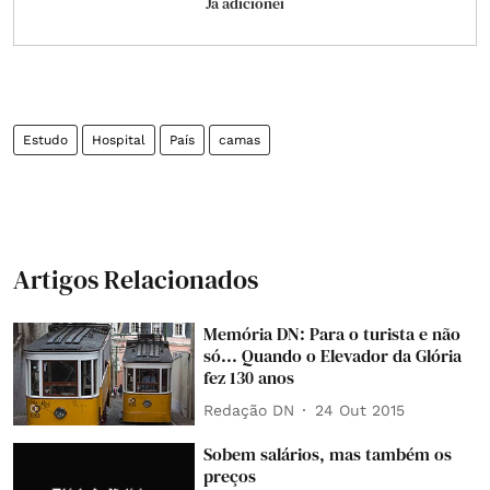
Já adicionei
Estudo
Hospital
País
camas
Artigos Relacionados
Memória DN: Para o turista e não
só... Quando o Elevador da Glória
fez 130 anos
Redação DN
24 Out 2015
Sobem salários, mas também os
preços