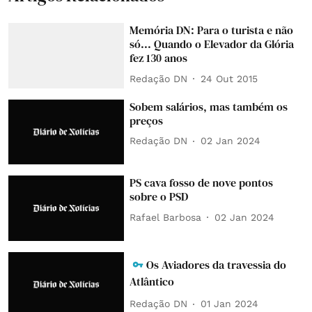
Memória DN: Para o turista e não
só... Quando o Elevador da Glória
fez 130 anos
Redação DN
24 Out 2015
Sobem salários, mas também os
preços
Redação DN
02 Jan 2024
PS cava fosso de nove pontos
sobre o PSD
Rafael Barbosa
02 Jan 2024
Os Aviadores da travessia do
Atlântico
Redação DN
01 Jan 2024