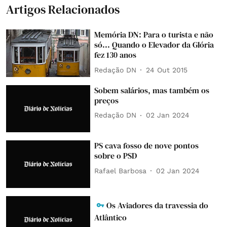
Artigos Relacionados
Memória DN: Para o turista e não
só... Quando o Elevador da Glória
fez 130 anos
Redação DN
24 Out 2015
Sobem salários, mas também os
preços
Redação DN
02 Jan 2024
PS cava fosso de nove pontos
sobre o PSD
Rafael Barbosa
02 Jan 2024
Os Aviadores da travessia do
Atlântico