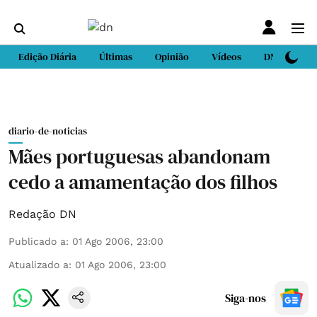
Edição Diária
Últimas
Opinião
Vídeos
DN Sport
diario-de-noticias
Mães portuguesas abandonam
cedo a amamentação dos filhos
Redação DN
Publicado a
:
01 Ago 2006, 23:00
Atualizado a
:
01 Ago 2006, 23:00
Siga-nos