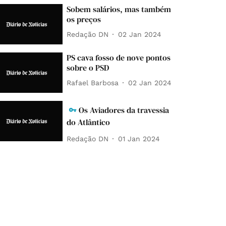
Sobem salários, mas também
os preços
Redação DN
02 Jan 2024
PS cava fosso de nove pontos
sobre o PSD
Rafael Barbosa
02 Jan 2024
Os Aviadores da travessia
do Atlântico
Redação DN
01 Jan 2024