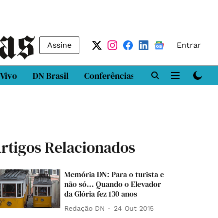
Assine
Entrar
 Vivo
DN Brasil
Conferências
DN LAB
Class
rtigos Relacionados
Memória DN: Para o turista e
não só... Quando o Elevador
da Glória fez 130 anos
Redação DN
24 Out 2015