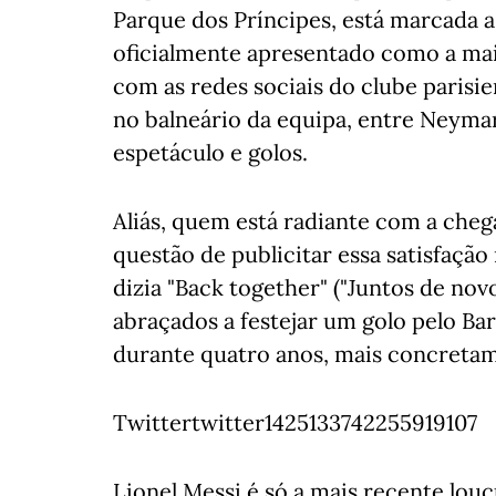
Parque dos Príncipes, está marcada 
oficialmente apresentado como a mais
com as redes sociais do clube parisie
no balneário da equipa, entre Neym
espetáculo e golos.
Aliás, quem está radiante com a cheg
questão de publicitar essa satisfaçã
dizia "Back together" ("Juntos de n
abraçados a festejar um golo pelo Ba
durante quatro anos, mais concretam
Twittertwitter1425133742255919107
Lionel Messi é só a mais recente lou