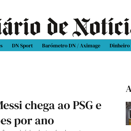
os
DN Sport
Barómetro DN / Aximage
Dinheiro
A
Messi chega ao PSG e
ões por ano