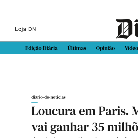
Loja DN
Edição Diária
Últimas
Opinião
Víde
diario-de-noticias
Loucura em Paris. 
vai ganhar 35 milh