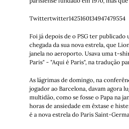
parisiense fundado em 1970, mas que 
Twittertwitter1425160134947479554
Foi já depois de o PSG ter publicado 
chegada da sua nova estrela, que Lio
janela no aeroporto. Usava uma t-shir
Paris" - "Aqui é Paris", na tradução p
As lágrimas de domingo, na conferê
jogador ao Barcelona, davam agora lu
multidão, como se fosse o Papa na ja
horas de ansiedade em êxtase e hister
é a nova estrela do Paris Saint-Germa