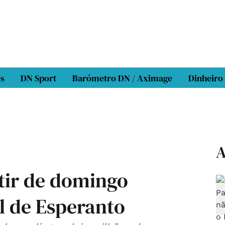
os
DN Sport
Barómetro DN / Aximage
Dinheiro
A
rtir de domingo
l de Esperanto