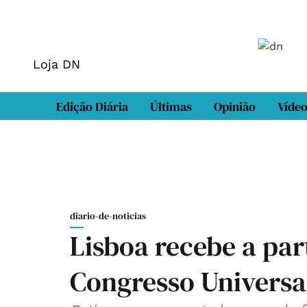
Loja DN
Edição Diária
Últimas
Opinião
Víde
diario-de-noticias
Lisboa recebe a pa
Congresso Universa