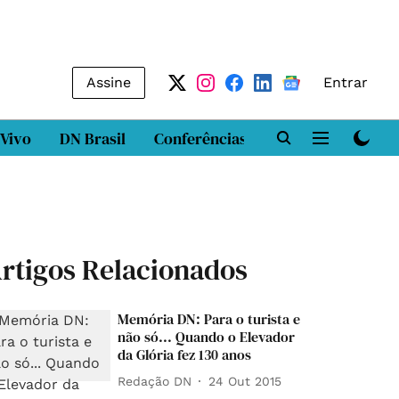
Assine
Entrar
 Vivo
DN Brasil
Conferências
DN LAB
Class
rtigos Relacionados
Memória DN: Para o turista e
não só... Quando o Elevador
da Glória fez 130 anos
Redação DN
24 Out 2015