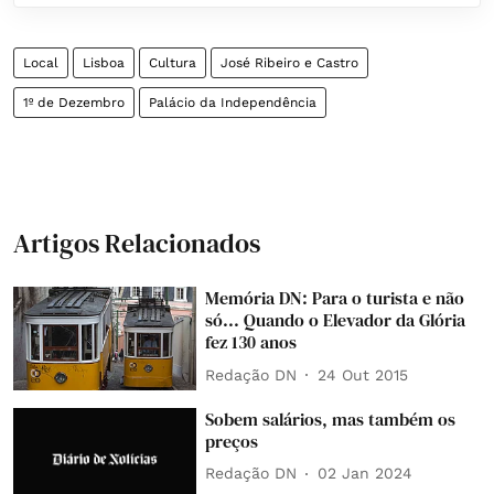
Local
Lisboa
Cultura
José Ribeiro e Castro
1º de Dezembro
Palácio da Independência
Artigos Relacionados
Memória DN: Para o turista e não
só... Quando o Elevador da Glória
fez 130 anos
Redação DN
24 Out 2015
Sobem salários, mas também os
preços
Redação DN
02 Jan 2024