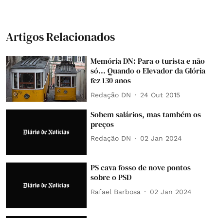
Artigos Relacionados
Memória DN: Para o turista e não
só... Quando o Elevador da Glória
fez 130 anos
Redação DN
24 Out 2015
Sobem salários, mas também os
preços
Redação DN
02 Jan 2024
PS cava fosso de nove pontos
sobre o PSD
Rafael Barbosa
02 Jan 2024