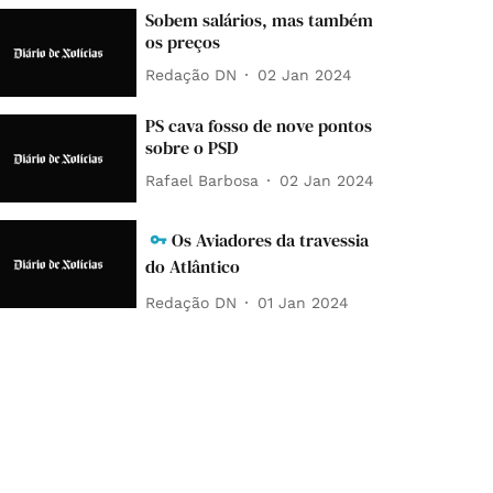
Sobem salários, mas também
os preços
Redação DN
02 Jan 2024
PS cava fosso de nove pontos
sobre o PSD
Rafael Barbosa
02 Jan 2024
Os Aviadores da travessia
do Atlântico
Redação DN
01 Jan 2024