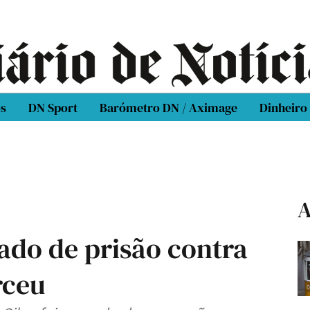
os
DN Sport
Barómetro DN / Aximage
Dinheiro
A
ado de prisão contra
rceu