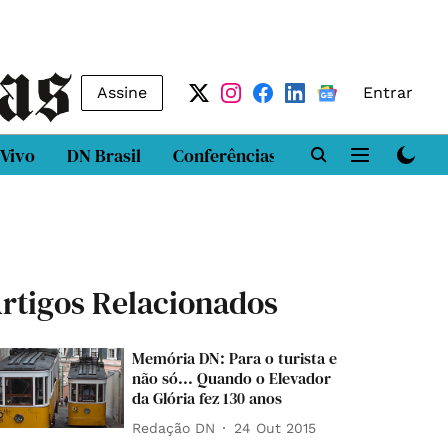
Assine
Entrar
 Vivo
DN Brasil
Conferências
DN LAB
Class
rtigos Relacionados
Memória DN: Para o turista e
não só... Quando o Elevador
da Glória fez 130 anos
Redação DN
24 Out 2015