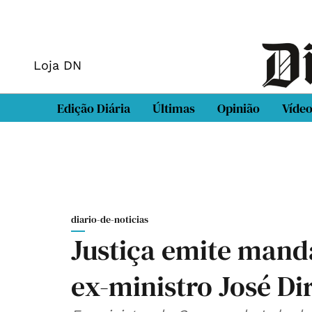
Loja DN
Edição Diária
Últimas
Opinião
Víde
diario-de-noticias
Justiça emite mand
ex-ministro José Di