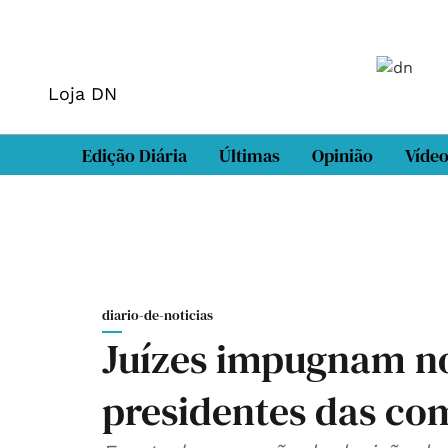
Loja DN
Edição Diária
Últimas
Opinião
Víde
diario-de-noticias
Juízes impugnam n
presidentes das co