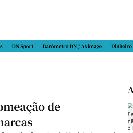
os
DN Sport
Barómetro DN / Aximage
Dinheiro
A
omeação de
marcas