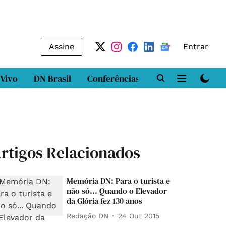
Assine
Entrar
 Vivo
DN Brasil
Conferências
DN LAB
Class
rtigos Relacionados
Memória DN: Para o turista e
não só... Quando o Elevador
da Glória fez 130 anos
Redação DN
24 Out 2015