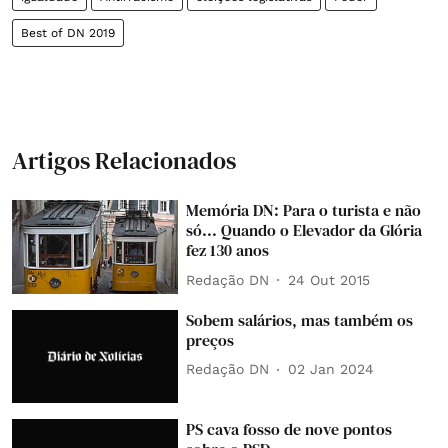
Best of DN 2019
Artigos Relacionados
Memória DN: Para o turista e não
só... Quando o Elevador da Glória
fez 130 anos
Redação DN
24 Out 2015
Sobem salários, mas também os
preços
Redação DN
02 Jan 2024
PS cava fosso de nove pontos