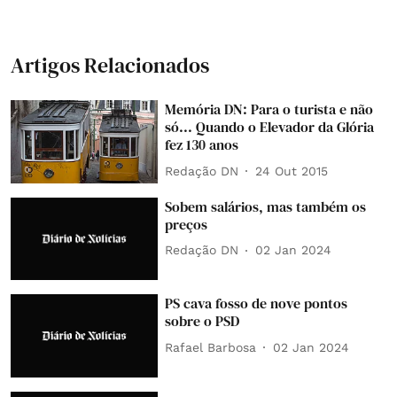
Artigos Relacionados
Memória DN: Para o turista e não
só... Quando o Elevador da Glória
fez 130 anos
Redação DN
24 Out 2015
Sobem salários, mas também os
preços
Redação DN
02 Jan 2024
PS cava fosso de nove pontos
sobre o PSD
Rafael Barbosa
02 Jan 2024