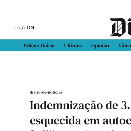
Loja DN
Edição Diária
Últimas
Opinião
Víde
diario-de-noticias
Indemnização de 3.
esquecida em autoc