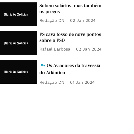
Sobem salários, mas também
os preços
Redação DN
02 Jan 2024
PS cava fosso de nove pontos
sobre o PSD
Rafael Barbosa
02 Jan 2024
Os Aviadores da travessia
do Atlântico
Redação DN
01 Jan 2024