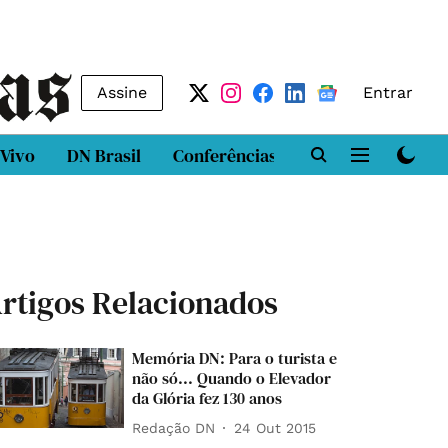
Assine
Entrar
 Vivo
DN Brasil
Conferências
DN LAB
Class
rtigos Relacionados
Memória DN: Para o turista e
não só... Quando o Elevador
da Glória fez 130 anos
Redação DN
24 Out 2015