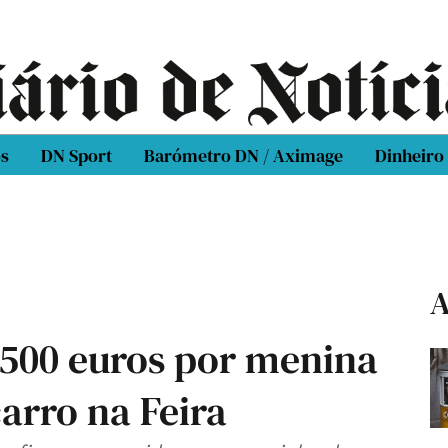
os
DN Sport
Barómetro DN / Aximage
Dinheiro
A
500 euros por menina
arro na Feira